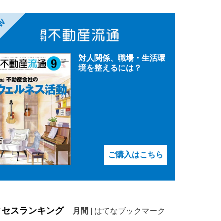
EW
対人関係、職場・生活環
境を整えるには？
ご購入はこちら
クセスランキング
月間
|
はてなブックマーク