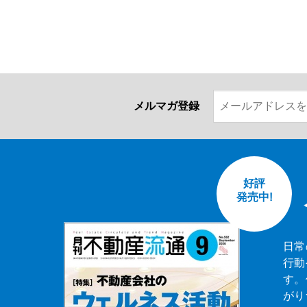
メルマガ登録
好評
発売中!
日常
行動
す。
がり