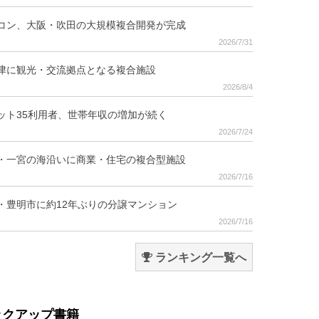
コン、大阪・吹田の大規模複合開発が完成
2026/7/31
津に観光・交流拠点となる複合施設
2026/8/4
ット35利用者、世帯年収の増加が続く
2026/7/24
・一宮の海沿いに商業・住宅の複合型施設
2026/7/16
・豊明市に約12年ぶりの分譲マンション
2026/7/16
ランキング一覧へ
ックアップ書籍