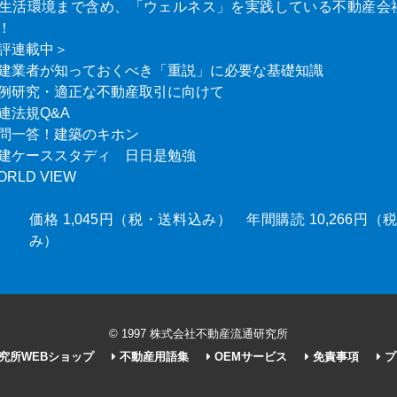
生活環境まで含め、「ウェルネス」を実践している不動産会
！
評連載中＞
建業者が知っておくべき「重説」に必要な基礎知識
例研究・適正な不動産取引に向けて
連法規Q&A
問一答！建築のキホン
建ケーススタディ 日日是勉強
ORLD VIEW
価格 1,045円（税・送料込み） 年間購読 10,266円
み）
© 1997 株式会社不動産流通研究所
究所WEBショップ
不動産用語集
OEMサービス
免責事項
プ