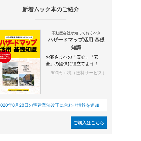
新着ムック本のご紹介
設
アパート
建築
マンション
インテリア
エネルギー
新
不動産会社が知っておくべき
ハザードマップ活用 基礎
知識
お客さまへの「安心」「安
全」の提供に役立てよう！
900円＋税（送料サービス）
2020年8月28日の宅建業法改正に合わせ情報を追加
ご購入はこちら