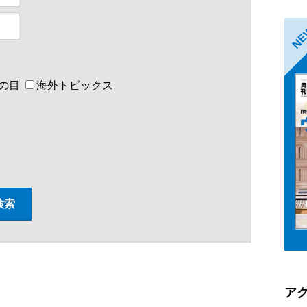
N
の目
海外トピックス
ア