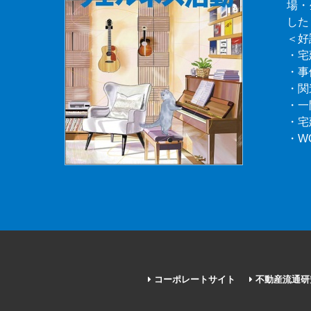
場・
した
＜好
・宅
・事
・関
・一
・宅
・W
コーポレートサイト
不動産流通研