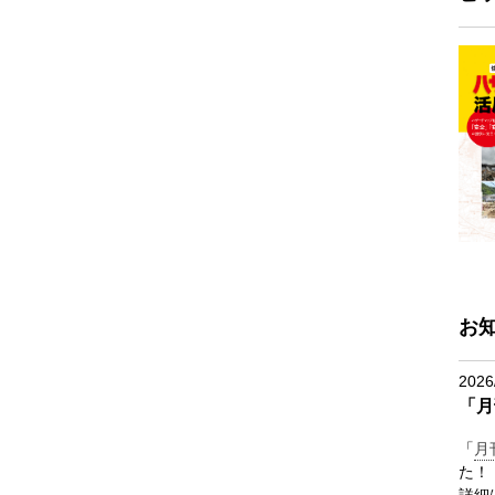
お
2026
「月
「
月
た！
詳細