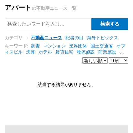
アパート
の不動産ニュース一覧
カテゴリ :
不動産ニュース
記者の目
海外トピックス
キーワード:
調査
マンション
業界団体
国土交通省
オフ
ィスビル
決算
ホテル
賃貸住宅
物流施設
商業施設
海
外
オフィス
三井不動産
三菱地所
東急不動産
賃料
ア
ットホーム
既存マンション
野村不動産
ZEH
[+]
該当する結果がありません。