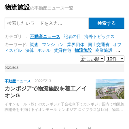
物流施設
の不動産ニュース一覧
カテゴリ :
不動産ニュース
記者の目
海外トピックス
キーワード:
調査
マンション
業界団体
国土交通省
オフ
ィスビル
決算
ホテル
賃貸住宅
物流施設
商業施設
海
外
オフィス
三井不動産
三菱地所
東急不動産
賃料
ア
ットホーム
既存マンション
野村不動産
ZEH
[+]
2022/5/13
不動産ニュース
2022/5/13
カンボジアで物流施設を着工／イ
オンG
イオンモール（株）のカンボジア子会社傘下でカンボジア国内で物流施
設開発を手掛けるイオンモール カンボジア ロジプラスは12日、物流施
設「シアヌークビル物流センター」の着工を発表した。同施設は、カン
ボジア王国政府が、日本政府や（独）国際協力機構の...