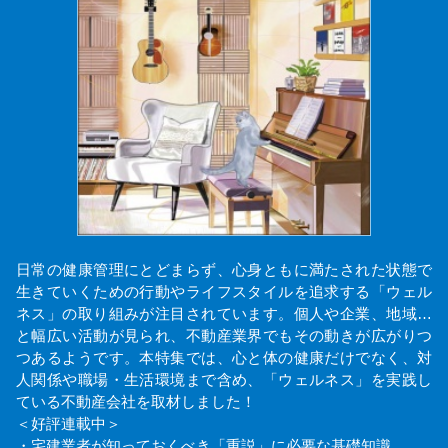
日常の健康管理にとどまらず、心身ともに満たされた状態で
生きていくための行動やライフスタイルを追求する「ウェル
ネス」の取り組みが注目されています。個人や企業、地域…
と幅広い活動が見られ、不動産業界でもその動きが広がりつ
つあるようです。本特集では、心と体の健康だけでなく、対
人関係や職場・生活環境まで含め、「ウェルネス」を実践し
ている不動産会社を取材しました！
＜好評連載中＞
・宅建業者が知っておくべき「重説」に必要な基礎知識