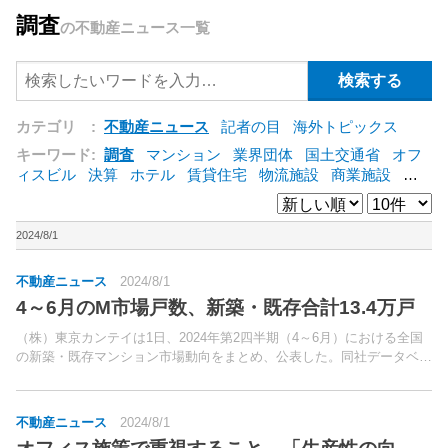
調査
の不動産ニュース一覧
カテゴリ :
不動産ニュース
記者の目
海外トピックス
キーワード:
調査
マンション
業界団体
国土交通省
オフ
ィスビル
決算
ホテル
賃貸住宅
物流施設
商業施設
海
外
オフィス
三井不動産
三菱地所
東急不動産
賃料
ア
ットホーム
既存マンション
野村不動産
ZEH
[+]
2024/8/1
不動産ニュース
2024/8/1
4～6月のM市場戸数、新築・既存合計13.4万戸
（株）東京カンテイは1日、2024年第2四半期（4～6月）における全国
の新築・既存マンション市場動向をまとめ、公表した。同社データベー
スにおける当期に供給された新築マンション戸数と、流通した既存マン
ションの戸数を算出して分析した。
不動産ニュース
2024/8/1