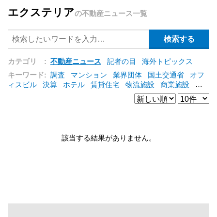
エクステリア
の不動産ニュース一覧
カテゴリ :
不動産ニュース
記者の目
海外トピックス
キーワード:
調査
マンション
業界団体
国土交通省
オフ
ィスビル
決算
ホテル
賃貸住宅
物流施設
商業施設
海
外
オフィス
三井不動産
三菱地所
東急不動産
賃料
ア
ットホーム
既存マンション
野村不動産
ZEH
[+]
該当する結果がありません。