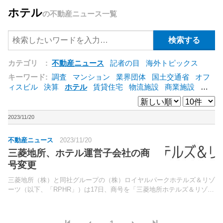
ホテル
の不動産ニュース一覧
カテゴリ :
不動産ニュース
記者の目
海外トピックス
キーワード:
調査
マンション
業界団体
国土交通省
オフ
ィスビル
決算
ホテル
賃貸住宅
物流施設
商業施設
海
外
オフィス
三井不動産
三菱地所
東急不動産
賃料
ア
ットホーム
既存マンション
野村不動産
ZEH
[+]
2023/11/20
不動産ニュース
2023/11/20
三菱地所、ホテル運営子会社の商
号変更
三菱地所（株）と同社グループの（株）ロイヤルパークホテルズ＆リゾ
ーツ（以下、「RPHR」）は17日、商号を「三菱地所ホテルズ＆リゾー
ツ（株）」へと変更すると発表した。RPHRは、2000年に設立された三
菱地所の100％連結子会社。