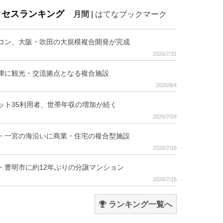
クセスランキング
月間
|
はてなブックマーク
コン、大阪・吹田の大規模複合開発が完成
2026/7/31
津に観光・交流拠点となる複合施設
2026/8/4
ット35利用者、世帯年収の増加が続く
2026/7/24
・一宮の海沿いに商業・住宅の複合型施設
2026/7/16
・豊明市に約12年ぶりの分譲マンション
2026/7/16
ランキング一覧へ