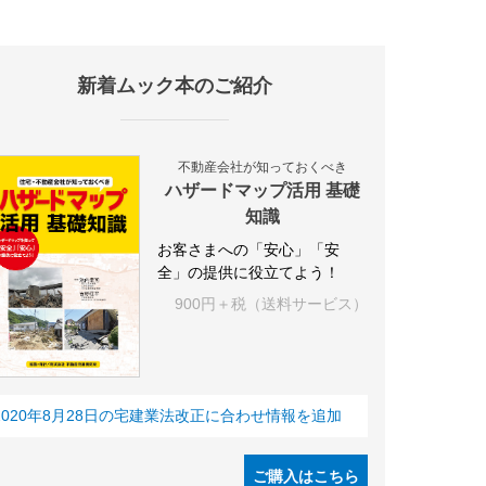
新着ムック本のご紹介
施設
海外
オフィス
三井不動産
三菱地所
東急不動産
賃料
不動産会社が知っておくべき
ハザードマップ活用 基礎
知識
お客さまへの「安心」「安
全」の提供に役立てよう！
900円＋税（送料サービス）
2020年8月28日の宅建業法改正に合わせ情報を追加
ご購入はこちら