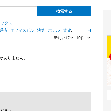
ピックス
通省
オフィスビル
決算
ホテル
賃貸住宅
物流施設
[+]
商業
がありません。
ください