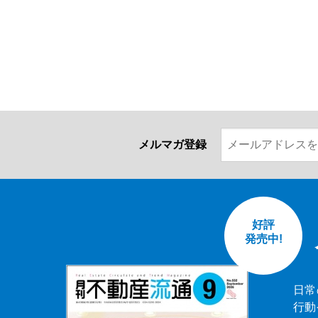
メルマガ登録
好評
発売中!
日常
行動