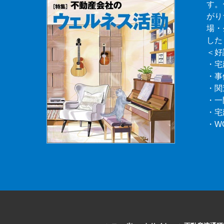
す。
がり
場・
した
＜好
・宅
・事
・関
・一
・宅
・W