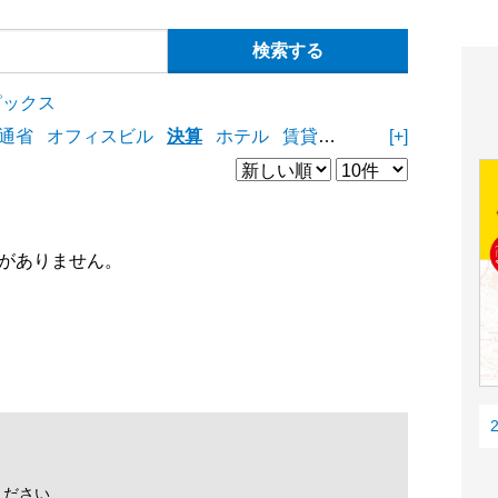
ピックス
通省
オフィスビル
決算
ホテル
賃貸住宅
物流施設
[+]
商業
がありません。
ください