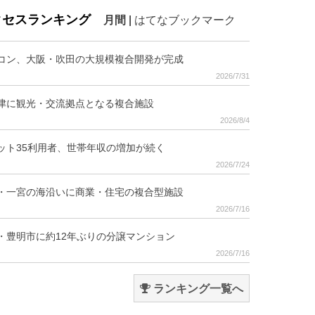
クセスランキング
月間
|
はてなブックマーク
コン、大阪・吹田の大規模複合開発が完成
2026/7/31
津に観光・交流拠点となる複合施設
2026/8/4
ット35利用者、世帯年収の増加が続く
2026/7/24
・一宮の海沿いに商業・住宅の複合型施設
2026/7/16
・豊明市に約12年ぶりの分譲マンション
2026/7/16
ランキング一覧へ