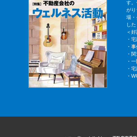
す。
がり
場・
した
＜好
・宅
・事
・関
・一
・宅
・W