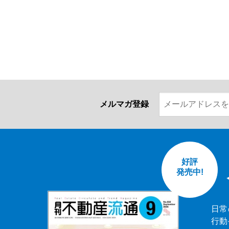
メルマガ登録
好評
発売中!
日常
行動