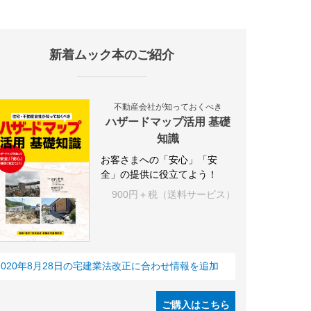
新着ムック本のご紹介
施設
海外
オフィス
三井不動産
三菱地所
東急不動産
賃料
不動産会社が知っておくべき
ハザードマップ活用 基礎
知識
お客さまへの「安心」「安
全」の提供に役立てよう！
900円＋税（送料サービス）
2020年8月28日の宅建業法改正に合わせ情報を追加
ご購入はこちら