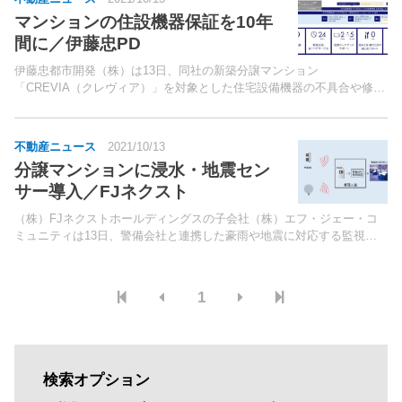
マンションの住設機器保証を10年
間に／伊藤忠PD
伊藤忠都市開発（株）は13日、同社の新築分譲マンション
「CREVIA（クレヴィア）」を対象とした住宅設備機器の不具合や修理
等に10年間対応する有償サポートサービス「CREVIA Premium
SUPPORT」の提供を開始すると発表した。同社の...
不動産ニュース
2021/10/13
分譲マンションに浸水・地震セン
サー導入／FJネクスト
（株）FJネクストホールディングスの子会社（株）エフ・ジェー・コ
ミュニティは13日、警備会社と連携した豪雨や地震に対応する監視シ
ステム「浸水・地震センサー」を、10月から同社グループのマンショ
ンブランド「ガーラマンションシリーズ」に導入したと発...
1
検索オプション