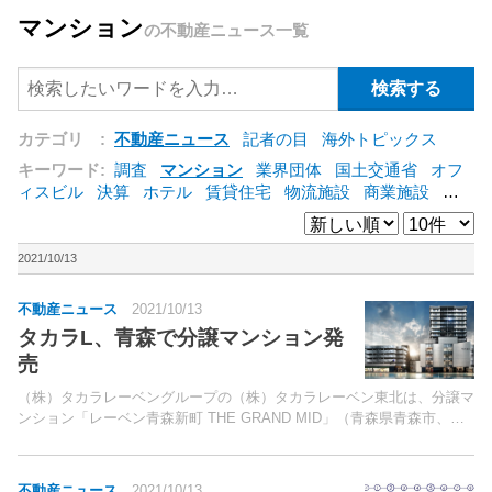
マンション
の不動産ニュース一覧
カテゴリ :
不動産ニュース
記者の目
海外トピックス
キーワード:
調査
マンション
業界団体
国土交通省
オフ
ィスビル
決算
ホテル
賃貸住宅
物流施設
商業施設
海
外
オフィス
三井不動産
三菱地所
東急不動産
賃料
ア
ットホーム
既存マンション
野村不動産
ZEH
[+]
2021/10/13
不動産ニュース
2021/10/13
タカラL、青森で分譲マンション発
売
（株）タカラレーベングループの（株）タカラレーベン東北は、分譲マ
ンション「レーベン青森新町 THE GRAND MID」（青森県青森市、総
戸数85戸）の販売を10日より開始した。青森市の中心市街地再開発の
核となる「新町一丁目地区優良建築物等整備...
不動産ニュース
2021/10/13