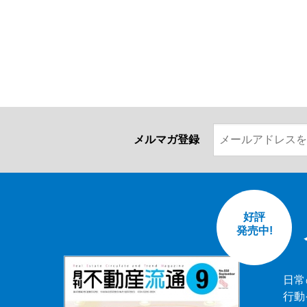
メルマガ登録
好評
発売中!
日常
行動