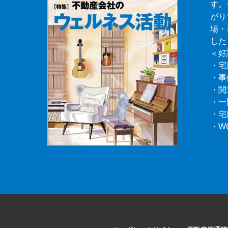
す。
がり
場・
した
＜好
・宅
・事
・関
・一
・宅
・W