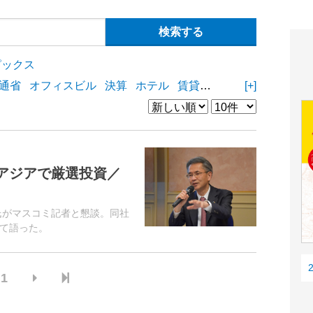
ピックス
通省
オフィスビル
決算
ホテル
賃貸住宅
物流施設
[+]
商業
アジアで厳選投資／
氏がマスコミ記者と懇談。同社
て語った。
1