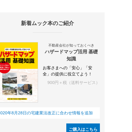
新着ムック本のご紹介
施設
海外
オフィス
三井不動産
三菱地所
東急不動産
賃料
不動産会社が知っておくべき
ハザードマップ活用 基礎
知識
お客さまへの「安心」「安
全」の提供に役立てよう！
900円＋税（送料サービス）
2020年8月28日の宅建業法改正に合わせ情報を追加
ご購入はこちら