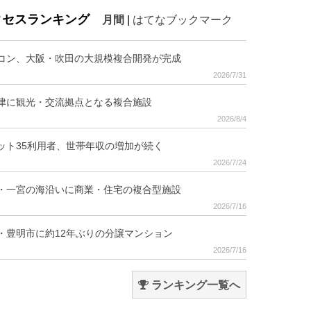
クセスランキング
月間
|
はてなブックマーク
コン、大阪・吹田の大規模複合開発が完成
2026/7/31
津に観光・交流拠点となる複合施設
2026/8/4
ット35利用者、世帯年収の増加が続く
2026/7/24
・一宮の海沿いに商業・住宅の複合型施設
2026/7/16
・豊明市に約12年ぶりの分譲マンション
2026/7/16
ランキング一覧へ