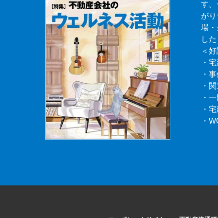
す。
がり
場・
した
＜好
・宅
・事
・関
・一
・宅
・W