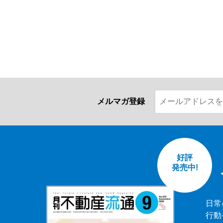
メルマガ登録
好評
発売中!
日常
行動