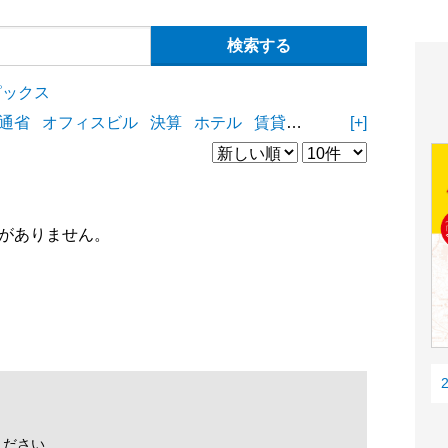
ピックス
通省
オフィスビル
決算
ホテル
賃貸住宅
物流施設
[+]
商業
がありません。
ください