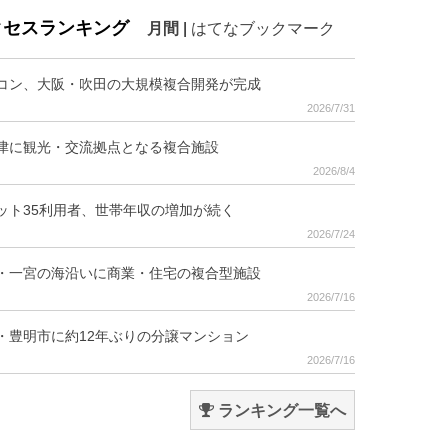
クセスランキング
月間
|
はてなブックマーク
コン、大阪・吹田の大規模複合開発が完成
2026/7/31
津に観光・交流拠点となる複合施設
2026/8/4
ット35利用者、世帯年収の増加が続く
2026/7/24
・一宮の海沿いに商業・住宅の複合型施設
2026/7/16
・豊明市に約12年ぶりの分譲マンション
2026/7/16
ランキング一覧へ