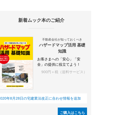
新着ムック本のご紹介
施設
海外
オフィス
三井不動産
三菱地所
東急不動産
賃料
不動産会社が知っておくべき
ハザードマップ活用 基礎
知識
お客さまへの「安心」「安
全」の提供に役立てよう！
900円＋税（送料サービス）
2020年8月28日の宅建業法改正に合わせ情報を追加
ご購入はこちら