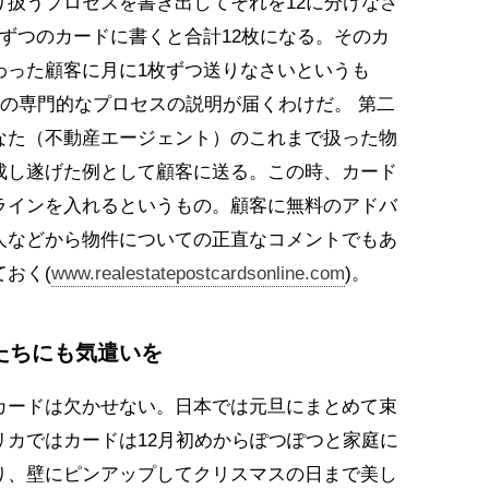
り扱うプロセスを書き出してそれを12に分けなさ
ずつのカードに書くと合計12枚になる。そのカ
わった顧客に月に1枚ずつ送りなさいというも
買の専門的なプロセスの説明が届くわけだ。 第二
なた（不動産エージェント）のこれまで扱った物
成し遂げた例として顧客に送る。この時、カード
ラインを入れるというもの。顧客に無料のアドバ
人などから物件についての正直なコメントでもあ
おく(
www.realestatepostcardsonline.com
)。
たちにも気遣いを
カードは欠かせない。日本では元旦にまとめて束
リカではカードは12月初めからぽつぽつと家庭に
り、壁にピンアップしてクリスマスの日まで美し