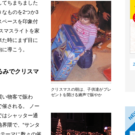
してちまちました
なものを2つか3
スペースを印象付
スマスライトを家
来た時にまず目に
内に導こう。
るみでクリスマ
クリスマスの朝は、子供達がプレ
ゼントを開ける嬌声で賑やか
買い物客で賑わ
催される。 ノー
N
ではシャッター通
界隈で、“サンタ
をテーマに数々の催