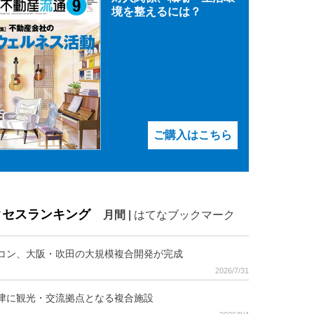
境を整えるには？
ご購入はこちら
クセスランキング
月間
|
はてなブックマーク
コン、大阪・吹田の大規模複合開発が完成
2026/7/31
津に観光・交流拠点となる複合施設