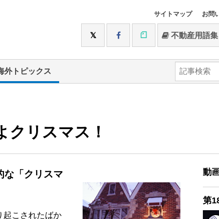
サイトマップ
お問
不動産用語集
海外トピックス
よいよクリスマス！
動
的な「クリスマ
第1
り起こされたばか