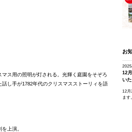
。
お
2025
12
スマス用の照明が灯される。光輝く庭園をそぞろ
いた
話し手が1782年代のクリスマスストーリィを語
12
ます
劇を上演。