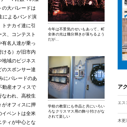
トの大パレードは
校生によるバンド演
。トナカイ達に引
今年は不景気のせいもあって、町
ース、コンテスト
全体の光は幾分輝きが落ちるよう
だが…
や有名人達が乗っ
付ける）が旧市内
や地域のビジネス
どのスポンサー達
みにパレードのあ
ア
不動産オフィスで
が行なわれ、高校生
エス
々がオフィスに押
学校の教室にも作品と共にいろい
ろなクリスマス用の飾り付けがな
のイベントは全米
されて楽しい
木更
ニティが中心とな