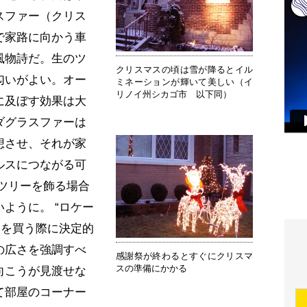
スファー（クリス
で家路に向かう車
風物詩だ。生のツ
クリスマスの頃は雪が降るとイル
匂いがよい。オー
ミネーションが輝いて美しい（イ
リノイ州シカゴ市 以下同）
に及ぼす効果は大
ダグラスファーは
想させ、それが家
ルスにつながる可
ツリーを飾る場合
ように。 “ロケー
が家を買う際に決定的
の広さを強調すべ
感謝祭が終わるとすぐにクリスマ
スの準備にかかる
向こうが見渡せな
て部屋のコーナー