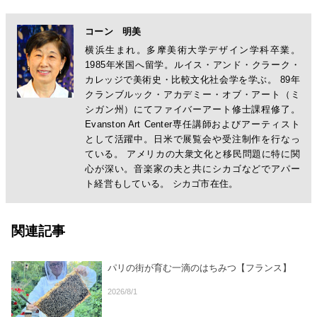
コーン 明美
横浜生まれ。多摩美術大学デザイン学科卒業。
1985年米国へ留学。ルイス・アンド・クラーク・
カレッジで美術史・比較文化社会学を学ぶ。 89年
クランブルック・アカデミー・オブ・アート（ミ
シガン州）にてファイバーアート修士課程修了。
Evanston Art Center専任講師およびアーティスト
として活躍中。日米で展覧会や受注制作を行なっ
ている。 アメリカの大衆文化と移民問題に特に関
心が深い。音楽家の夫と共にシカゴなどでアパー
ト経営もしている。 シカゴ市在住。
関連記事
パリの街が育む一滴のはちみつ【フランス】
2026/8/1