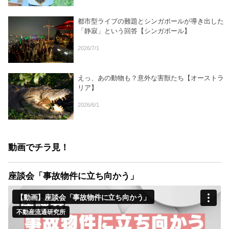
都市型ライブの難題とシンガポールが導き出した
「静寂」という回答【シンガポール】
2026/7/1
えっ、あの動物も？意外な害獣たち【オーストラ
リア】
2026/6/1
動画でチラ見！
座談会「事故物件に立ち向かう」