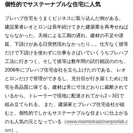
個性的でサステーナブルな住宅に人気
プレハブ住宅をうまくビジネスに取り込んだ例がある。
建設業者レオとロンは長年続けてきた建築業を再考せねば
ならなかった。天候による工期の遅れ、建材の不足や遅
延、下請けがある日突然現れなかったり…。仕方なく彼等
だけで下請けを使わずに仕事をさばいていくうちプレハブ
工法に行きつく。そして彼等は数年間の試行錯誤ののち、
2006年にプレハブ住宅会社を立ち上げたのである。 レオ
とロンだけで管理ができるし、充分目が行き届くために住
宅を高品質に保てる。建材は常に寸法どおりに裁断されて
いるから、トレーラーで現地に配達されてから2～3日で
組み立てられる。 また、建築家とプレハブ住宅会社が組
むと、個性的でしかもサステーナブルな住まいに仕上がる
のも人気の元となっている（
www.marmolradzinerprefab.c
om
）。