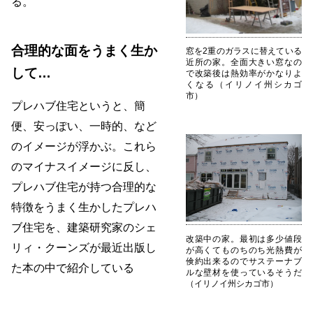
る。
合理的な面をうまく生か
窓を2重のガラスに替えている
近所の家。全面大きい窓なの
して…
で改築後は熱効率がかなりよ
くなる（イリノイ州シカゴ
市）
プレハブ住宅というと、簡
便、安っぽい、一時的、など
のイメージが浮かぶ。これら
のマイナスイメージに反し、
プレハブ住宅が持つ合理的な
特徴をうまく生かしたプレハ
ブ住宅を、建築研究家のシェ
改築中の家。最初は多少値段
リィ・クーンズが最近出版し
が高くてものちのち光熱費が
倹約出来るのでサステーナブ
た本の中で紹介している
ルな壁材を使っているそうだ
（イリノイ州シカゴ市）