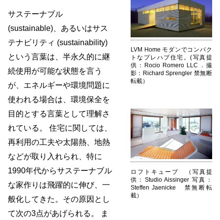
サステーナブル
(sustainable)、あるいはサス
テナビリティ (sustainability)
LVM Home モダンでコンパク
という言葉は、半永久的に継
トなプレハブ住宅。(写真提
供：Rocio Romero LLC．撮
続使用が可能な状態を言う
影：Richard Sprengler 禁無断
転載）
が、エネルギーや環境問題に
使われる場合は、環境保全を
目的とする言葉として理解さ
れている。 住宅に関しては、
再利用の工夫や太陽熱、地熱
などが取り入れられ、特に
1990年代からサステーナブル
ロフトキューブ （写真提
供：Studio Aissinger 写真：
な家作りは飛躍的に伸び、一
Steffen Jaenicke 禁無断転
載）
般化してきた。その原因とし
て次の3点があげられる。 ま