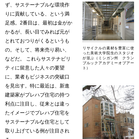
ず、サステーナブルな環境作
りに貢献している、という満
足感。2番目は、最初は金がか
かるが、長い目でみれば元が
とれておつりがくるというも
リサイクルの素材を豊富に使
の。そして、将来売り易い、
った美術大学院生のスタジオ
が並ぶ（ミシガン州 クラン
などだ。 これらサステナビリ
ブルックアカデミーオブアー
ティに留意した人々の要望
ト）
に、業者もビジネスの突破口
を見出す。特に最近は、新進
建築家がプレハブ住宅の持つ
利点に注目し、従来とは違っ
たイメージでプレハブ住宅を
サステーナブルな住宅として
取り上げている例が注目され