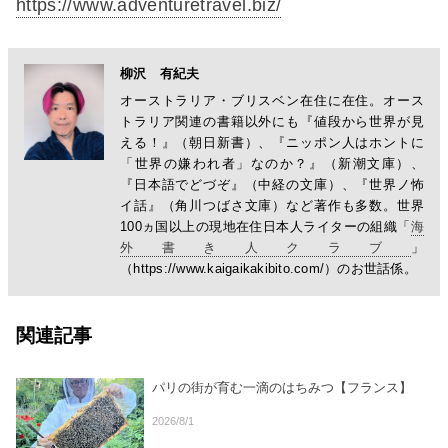
https://www.adventuretravel.biz/
柳沢 有紀夫
オーストラリア・ブリスベン在住に在住。オース
トラリア関連の書籍以外にも『値段から世界が見
える！』（朝日新書）、『ニッポン人はホントに
「世界の嫌われ者」なのか？』（新潮文庫）、
『日本語でどづぞ』（中経の文庫）、『世界ノ怖
イ話』（角川つばさ文庫）など著作も多数。世界
100ヵ国以上の現地在住日本人ライターの組織「
海
外書き人クラブ
」
（https://www.kaigaikakibito.com/）のお世話係。
関連記事
パリの街が育む一滴のはちみつ【フランス】
2026/8/1