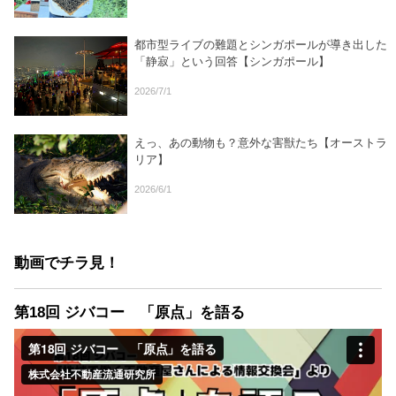
都市型ライブの難題とシンガポールが導き出した
「静寂」という回答【シンガポール】
2026/7/1
えっ、あの動物も？意外な害獣たち【オーストラ
リア】
2026/6/1
動画でチラ見！
第18回 ジバコー 「原点」を語る