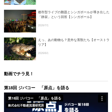
都市型ライブの難題とシンガポールが導き出した
「静寂」という回答【シンガポール】
2026/7/1
えっ、あの動物も？意外な害獣たち【オーストラ
リア】
2026/6/1
動画でチラ見！
第18回 ジバコー 「原点」を語る