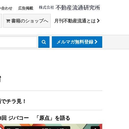
い合わせ
広告掲載
書籍のショップへ
月刊不動産流通とは
メルマガ無料登録
始
画でチラ見！
8回 ジバコー 「原点」を語る