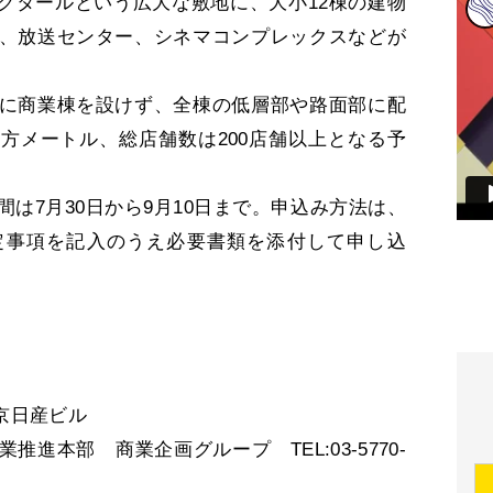
ヘクタールという広大な敷地に、大小12棟の建物
、放送センター、シネマコンプレックスなどが
に商業棟を設けず、全棟の低層部や路面部に配
0平方メートル、総店舗数は200店舗以上となる予
は7月30日から9月10日まで。申込み方法は、
定事項を記入のうえ必要書類を添付して申し込
東京日産ビル
進本部 商業企画グループ TEL:03-5770-