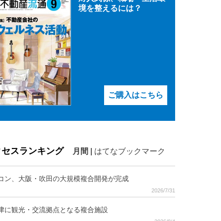
境を整えるには？
ご購入はこちら
クセスランキング
月間
|
はてなブックマーク
コン、大阪・吹田の大規模複合開発が完成
2026/7/31
津に観光・交流拠点となる複合施設