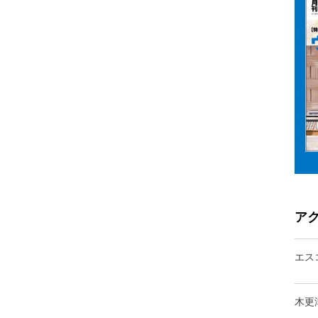
ア
エス
木更