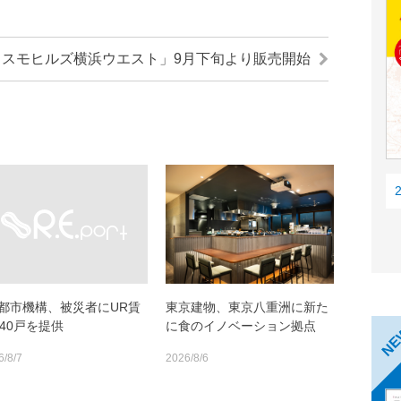
コスモヒルズ横浜ウエスト」9月下旬より販売開始
R都市機構、被災者にUR賃
東京建物、東京八重洲に新た
140戸を提供
に食のイノベーション拠点
N
6/8/7
2026/8/6