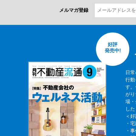
メルマガ登録
好評
発売中!
日常
行動
す。
がり
場・
した
＜好
・宅
・事