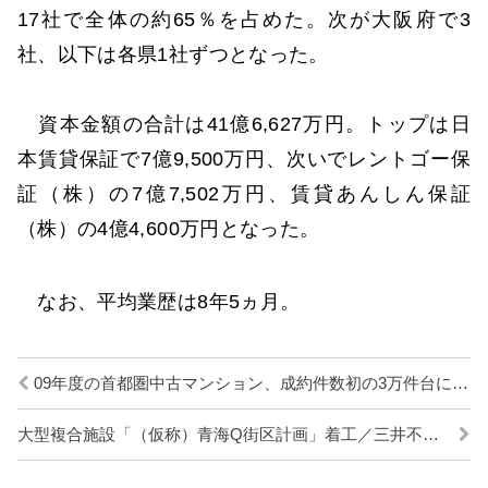
17社で全体の約65％を占めた。次が大阪府で3
社、以下は各県1社ずつとなった。
資本金額の合計は41億6,627万円。トップは日
本賃貸保証で7億9,500万円、次いでレントゴー保
証（株）の7億7,502万円、賃貸あんしん保証
（株）の4億4,600万円となった。
なお、平均業歴は8年5ヵ月。
09年度の首都圏中古マンション、成約件数初の3万件台に／東日本レインズ
大型複合施設「（仮称）青海Q街区計画」着工／三井不動産ほか