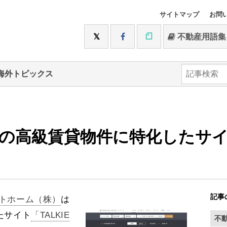
サイトマップ
お問
不動産用語集
海外トピックス
上の高級賃貸物件に特化したサ
記事
トホーム（株）
は
たサイト
「TALKIE
不