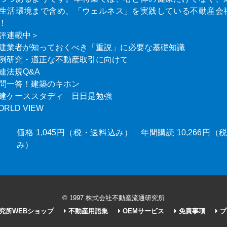
生活環境まで含め、「ウェルネス」を実践している不動産会
！
評連載中＞
建業者が知っておくべき「重説」に必要な基礎知識
例研究・適正な不動産取引に向けて
連法規Q&A
問一答！建築のキホン
建ケーススタディ 日日是勉強
ORLD VIEW
価格 1,045円（税・送料込み） 年間購読 10,266円
み）
© 1997 株式会社不動産流通研究所
究所WEBショップ
不動産用語集
OEMサービス
免責事項
プ