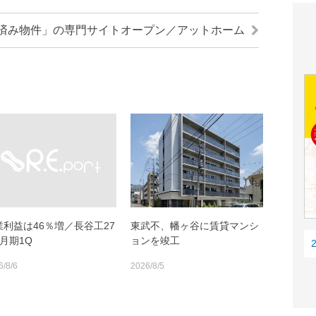
済み物件」の専門サイトオープン／アットホーム
業利益は46％増／長谷工27
東武不、幡ヶ谷に賃貸マンシ
月期1Q
ョンを竣工
6/8/6
2026/8/5