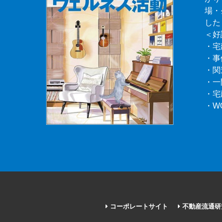
場・
した
＜好
・宅
・事
・関
・一
・宅
・W
コーポレートサイト
不動産流通研