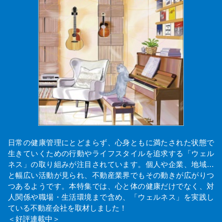
日常の健康管理にとどまらず、心身ともに満たされた状態で
生きていくための行動やライフスタイルを追求する「ウェル
ネス」の取り組みが注目されています。個人や企業、地域…
と幅広い活動が見られ、不動産業界でもその動きが広がりつ
つあるようです。本特集では、心と体の健康だけでなく、対
人関係や職場・生活環境まで含め、「ウェルネス」を実践し
ている不動産会社を取材しました！
＜好評連載中＞