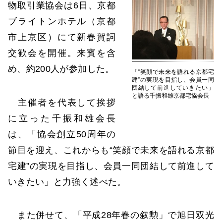
物取引業協会は6日、京都
ブライトンホテル（京都
市上京区）にて新春賀詞
交歓会を開催。来賓を含
め、約200人が参加した。
「“笑顔で未来を語れる京都宅
建”の実現を目指し、会員一同
団結して前進していきたい」
と語る千振和雄京都宅協会長
主催者を代表して挨拶
に立った千振和雄会長
は、「協会創立50周年の
節目を迎え、これからも“笑顔で未来を語れる京都
宅建”の実現を目指し、会員一同団結して前進して
いきたい」と力強く述べた。
また併せて、「平成28年春の叙勲」で旭日双光