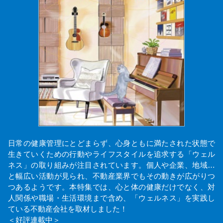
日常の健康管理にとどまらず、心身ともに満たされた状態で
生きていくための行動やライフスタイルを追求する「ウェル
ネス」の取り組みが注目されています。個人や企業、地域…
と幅広い活動が見られ、不動産業界でもその動きが広がりつ
つあるようです。本特集では、心と体の健康だけでなく、対
人関係や職場・生活環境まで含め、「ウェルネス」を実践し
ている不動産会社を取材しました！
＜好評連載中＞