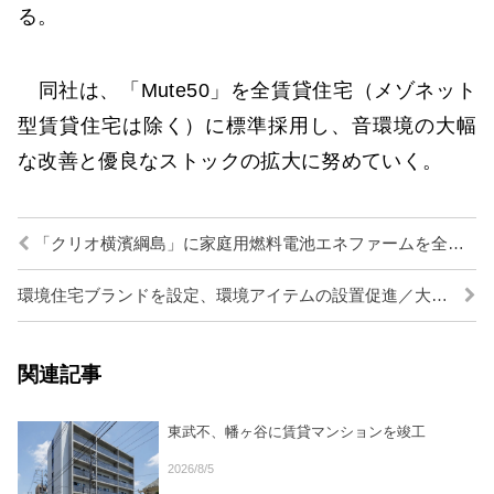
る。
同社は、「Mute50」を全賃貸住宅（メゾネット
型賃貸住宅は除く）に標準採用し、音環境の大幅
な改善と優良なストックの拡大に努めていく。
「クリオ横濱綱島」に家庭用燃料電池エネファームを全戸採用／明和地所
環境住宅ブランドを設定、環境アイテムの設置促進／大和ハウス工業
関連記事
東武不、幡ヶ谷に賃貸マンションを竣工
2026/8/5