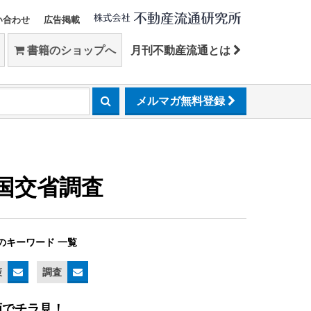
い合わせ
広告掲載
書籍のショップへ
月刊不動産流通とは
メルマガ無料登録
／国交省調査
のキーワード 一覧
策
調査
画でチラ見！