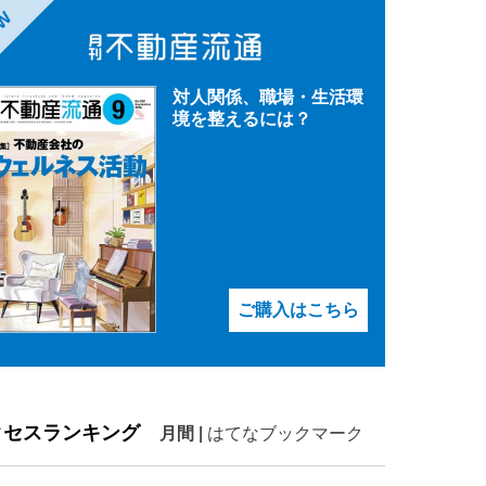
EW
対人関係、職場・生活環
境を整えるには？
ご購入はこちら
クセスランキング
月間
|
はてなブックマーク