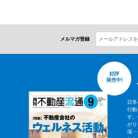
メルマガ登録
好評
発売中!
日常
行動
す。
がり
場・