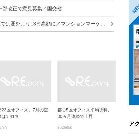
N
一部改正で意見募集／国交省
「駅徒歩5分圏内」物件、葛飾区では圏外より13％高額に／マンションマーケット調査
京23区オフィス、7月の空
都心5区オフィス平均賃料、
は1.41％
30ヵ月連続で上昇
ア
6/8/7
2026/8/6