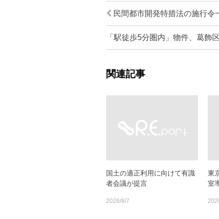
民間都市開発特措法の施行令
関連記事
国土の適正利用に向けて有識
東
者会議が提言
室率
2026/8/7
202