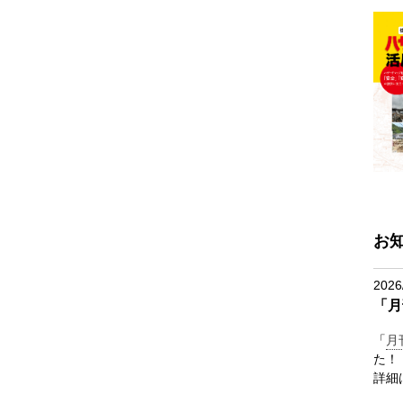
お
2026
「月
「
月
た！
詳細