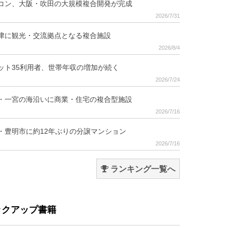
コン、大阪・吹田の大規模複合開発が完成
2026/7/31
津に観光・交流拠点となる複合施設
2026/8/4
ット35利用者、世帯年収の増加が続く
2026/7/24
・一宮の海沿いに商業・住宅の複合型施設
2026/7/16
・豊明市に約12年ぶりの分譲マンション
2026/7/16
ランキング一覧へ
ックアップ書籍