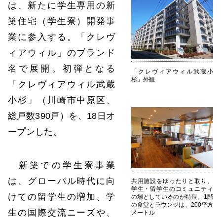
は、新たに学生専用の新
築住宅（学生寮）開発事
業に参入する。「クレヴ
ィアウィル」のブランド
名で展開。初弾となる
「クレヴィアウィル武蔵小
杉」外観
「クレヴィアウィル武蔵
小杉」（川崎市中原区、
総戸数390戸）を、18日オ
ープンした。
新築での学生寮事業
は、グローバル時代に向
共用施設をゆったりと取り、
学生・留学生のコミュニティ
けての留学生の増加、学
の場としているのが特長。1階
の食堂とラウンジは、200平方
生の国際交流ニーズや、
メートル