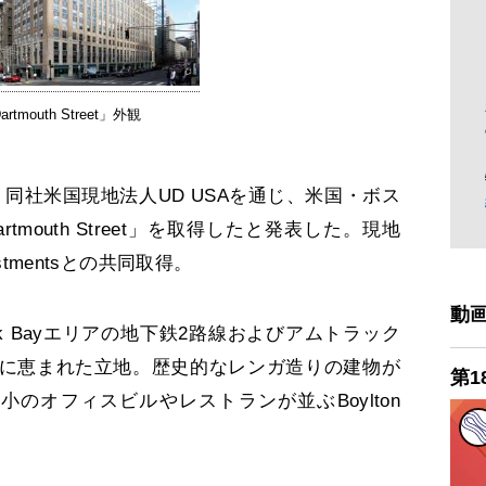
artmouth Street」外観
同社米国現地法人UD USAを通じ、米国・ボス
rtmouth Street」を取得したと発表した。現地
estmentsとの共同取得。
動
 Bayエリアの地下鉄2路線およびアムトラック
に恵まれた立地。歴史的なレンガ造りの建物が
第1
et、中小のオフィスビルやレストランが並ぶBoylton