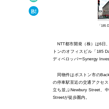
「185 D
NTT都市開発（株）は6日、
トンのオフィスビル「185 Da
ディベロッパーSynergy Inv
同物件はボストン市のBack
の停車駅至近の交通アクセス
立ち並ぶNewbury Stre
Streetが徒歩圏内。