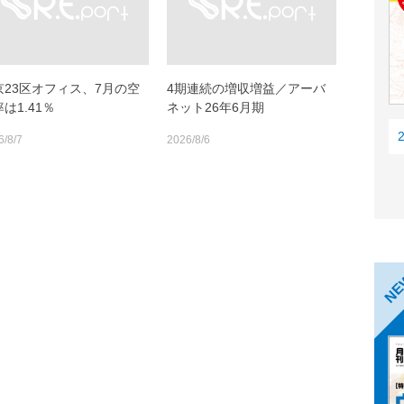
京23区オフィス、7月の空
4期連続の増収増益／アーバ
は1.41％
ネット26年6月期
6/8/7
2026/8/6
N