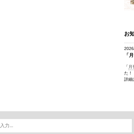
お
2026
「月
「
月
た！
詳細