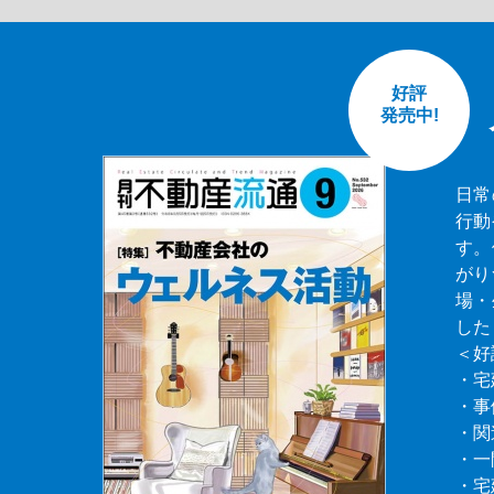
好評
発売中!
日常
行動
す。
がり
場・
した
＜好
・宅
・事
・関
・一
・宅