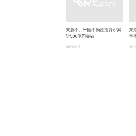
東急不、米国不動産投資が累
東
計500億円突破
室率
2026/8/7
202