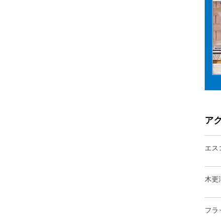
ア
エス
木更
フラ