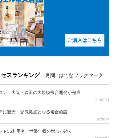
ご購入はこちら
クセスランキング
月間
|
はてなブックマーク
コン、大阪・吹田の大規模複合開発が完成
2026/7/31
津に観光・交流拠点となる複合施設
2026/8/4
ット35利用者、世帯年収の増加が続く