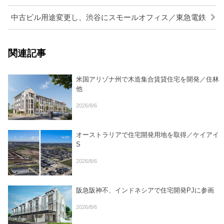
中古ビル用途変更し、渋谷にスモールオフィス／東急電鉄
関連記事
米国アリゾナ州で木造集合賃貸住宅を開発／住林
他
2026/8/6
オーストラリアで住宅開発用地を取得／ケイアイ
S
2026/8/6
阪急阪神不、インドネシアで住宅開発PJに参画
2026/8/6