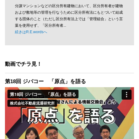
分譲マンションなどの区分所有建物において、区分所有者が建物
および敷地等の管理を行なうために区分所有法にもとづいて結成
する団体のこと（ただし区分所有法上では「管理組合」という言
葉を使用せず、「区分所有者...
続きはR.E.wordsへ
動画でチラ見！
第18回 ジバコー 「原点」を語る