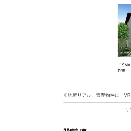
「SMAR
外観
地所リアル、管理物件に「V
リ