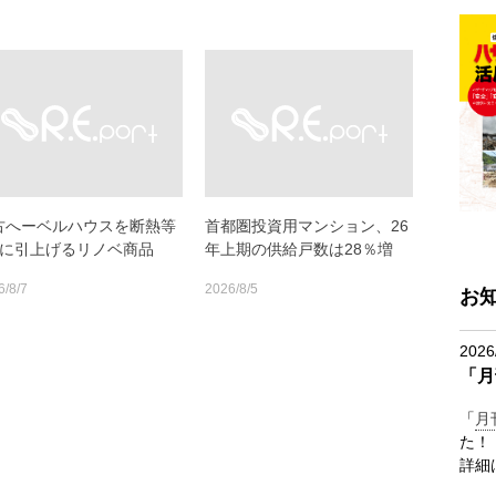
古へーベルハウスを断熱等
首都圏投資用マンション、26
6に引上げるリノベ商品
年上期の供給戸数は28％増
6/8/7
2026/8/5
お
2026
「月
「
月
た！
詳細