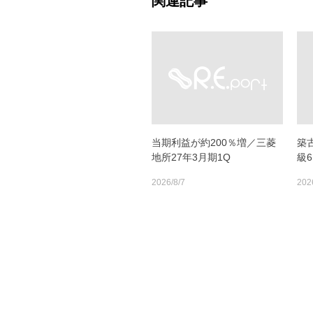
関連記事
当期利益が約200％増／三菱
築
地所27年3月期1Q
級
2026/8/7
202