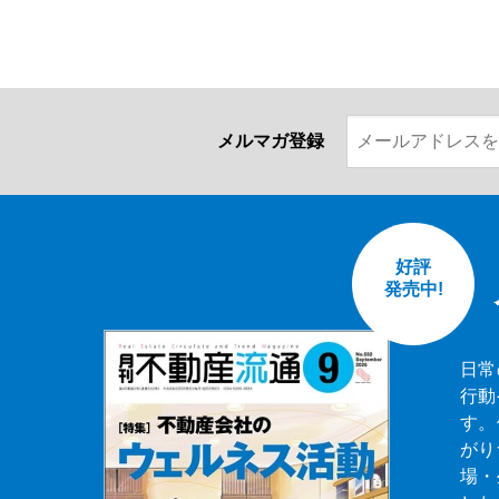
メルマガ登録
好評
発売中!
日常
行動
す。
がり
場・