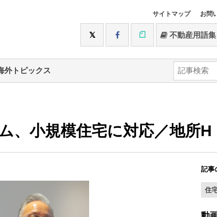
サイトマップ
お問
不動産用語集
海外トピックス
ム、小規模住宅に対応／地所H
記事
住
動