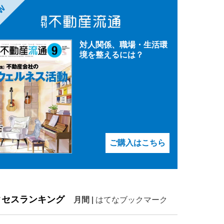
EW
対人関係、職場・生活環
境を整えるには？
ご購入はこちら
クセスランキング
月間
|
はてなブックマーク