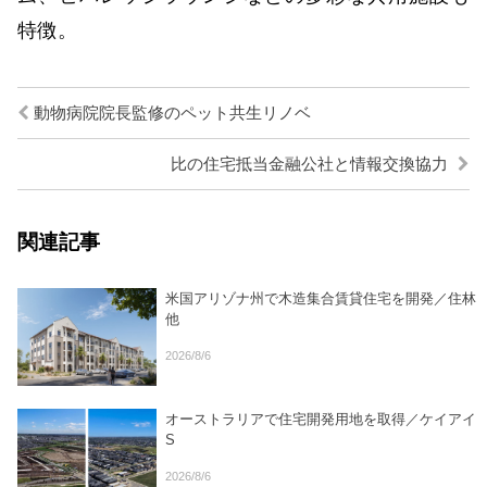
特徴。
動物病院院長監修のペット共生リノベ
比の住宅抵当金融公社と情報交換協力
関連記事
米国アリゾナ州で木造集合賃貸住宅を開発／住林
他
2026/8/6
オーストラリアで住宅開発用地を取得／ケイアイ
S
2026/8/6