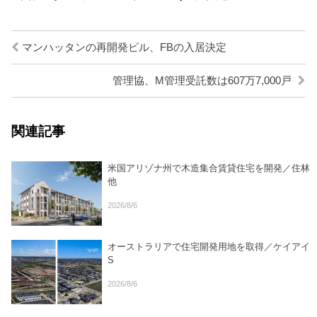
マンハッタンの再開発ビル、FBの入居決定
管理協、M管理受託数は607万7,000戸
関連記事
米国アリゾナ州で木造集合賃貸住宅を開発／住林
他
2026/8/6
オーストラリアで住宅開発用地を取得／ケイアイ
S
2026/8/6