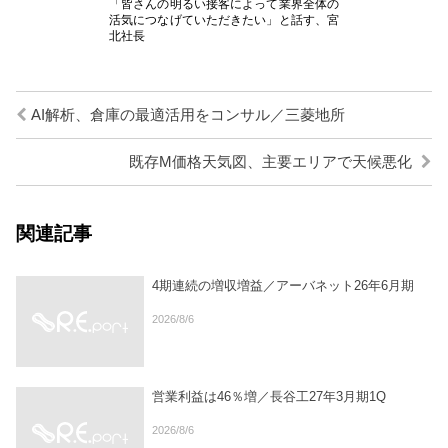
「皆さんの明るい接客によって業界全体の
活気につなげていただきたい」と話す、宮
北社長
AI解析、倉庫の最適活用をコンサル／三菱地所
既存M価格天気図、主要エリアで天候悪化
関連記事
4期連続の増収増益／アーバネット26年6月期
2026/8/6
営業利益は46％増／長谷工27年3月期1Q
2026/8/6