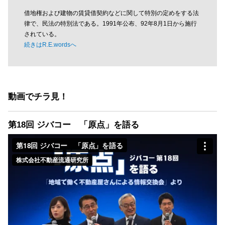
借地権および建物の賃貸借契約などに関して特別の定めをする法
律で、民法の特別法である。1991年公布、92年8月1日から施行
されている。
続きはR.E.wordsへ
動画でチラ見！
第18回 ジバコー 「原点」を語る