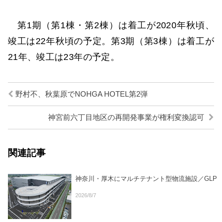
第1期（第1棟・第2棟）は着工が2020年秋頃、
竣工は22年秋頃の予定。第3期（第3棟）は着工が
21年、竣工は23年の予定。
野村不、秋葉原でNOHGA HOTEL第2弾
神宮前六丁目地区の再開発事業が権利変換認可
関連記事
神奈川・厚木にマルチテナント型物流施設／GLP
2026/8/7