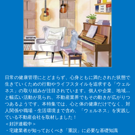
日常の健康管理にとどまらず、心身ともに満たされた状態で
生きていくための行動やライフスタイルを追求する「ウェル
ネス」の取り組みが注目されています。個人や企業、地域…
と幅広い活動が見られ、不動産業界でもその動きが広がりつ
つあるようです。本特集では、心と体の健康だけでなく、対
人関係や職場・生活環境まで含め、「ウェルネス」を実践し
ている不動産会社を取材しました！
＜好評連載中＞
・宅建業者が知っておくべき「重説」に必要な基礎知識