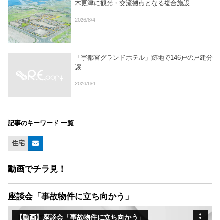
木更津に観光・交流拠点となる複合施設
2026/8/4
「宇都宮グランドホテル」跡地で146戸の戸建分
譲
2026/8/4
記事のキーワード 一覧
住宅
動画でチラ見！
座談会「事故物件に立ち向かう」