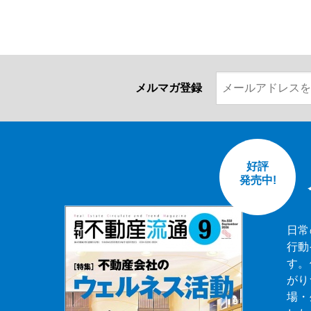
メルマガ登録
好評
発売中!
日常
行動
す。
がり
場・