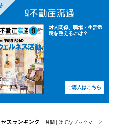
EW
対人関係、職場・生活環
境を整えるには？
ご購入はこちら
クセスランキング
月間
|
はてなブックマーク