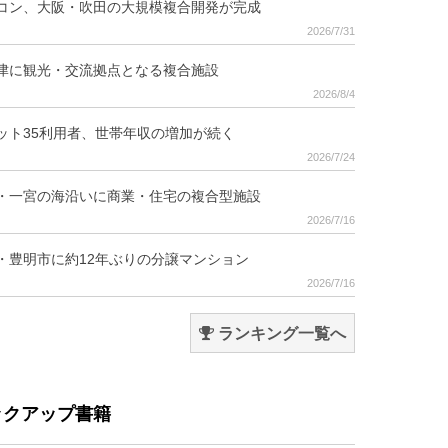
コン、大阪・吹田の大規模複合開発が完成
2026/7/31
津に観光・交流拠点となる複合施設
2026/8/4
ット35利用者、世帯年収の増加が続く
2026/7/24
・一宮の海沿いに商業・住宅の複合型施設
2026/7/16
・豊明市に約12年ぶりの分譲マンション
2026/7/16
ランキング一覧へ
ックアップ書籍