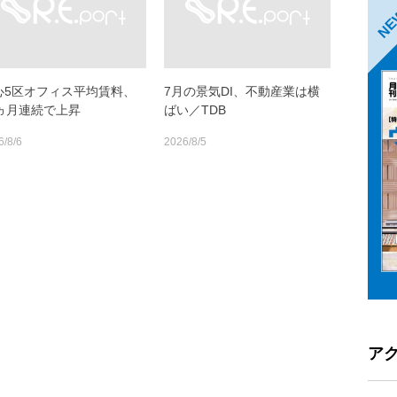
N
心5区オフィス平均賃料、
7月の景気DI、不動産業は横
0ヵ月連続で上昇
ばい／TDB
6/8/6
2026/8/5
ア