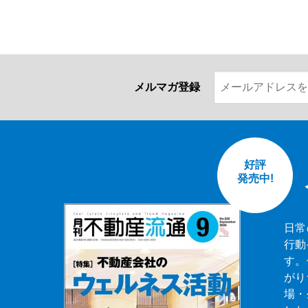
メルマガ登録
好評
発売中!
日常
行動
す。
がり
場・