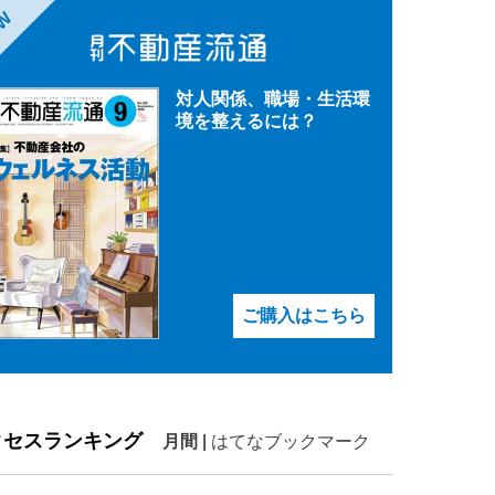
EW
対人関係、職場・生活環
境を整えるには？
ご購入はこちら
クセスランキング
月間
|
はてなブックマーク