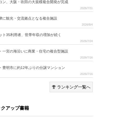
コン、大阪・吹田の大規模複合開発が完成
2026/7/31
津に観光・交流拠点となる複合施設
2026/8/4
ット35利用者、世帯年収の増加が続く
2026/7/24
・一宮の海沿いに商業・住宅の複合型施設
2026/7/16
・豊明市に約12年ぶりの分譲マンション
2026/7/16
ランキング一覧へ
ックアップ書籍