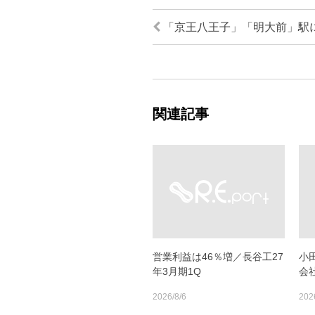
「京王八王子」「明大前」駅
関連記事
営業利益は46％増／長谷工27
小
年3月期1Q
会
2026/8/6
202