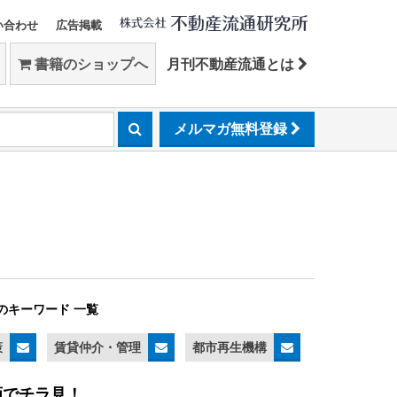
い合わせ
広告掲載
書籍のショップへ
月刊不動産流通とは
メルマガ無料登録
のキーワード 一覧
策
賃貸仲介・管理
都市再生機構
画でチラ見！