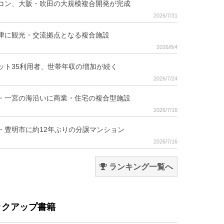
コン、大阪・吹田の大規模複合開発が完成
2026/7/31
津に観光・交流拠点となる複合施設
2026/8/4
ット35利用者、世帯年収の増加が続く
2026/7/24
・一宮の海沿いに商業・住宅の複合型施設
2026/7/16
・豊明市に約12年ぶりの分譲マンション
2026/7/16
ランキング一覧へ
ックアップ書籍