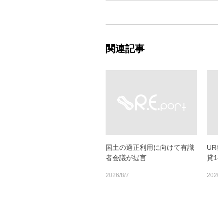
関連記事
国土の適正利用に向けて有識
U
者会議が提言
貸
2026/8/7
202