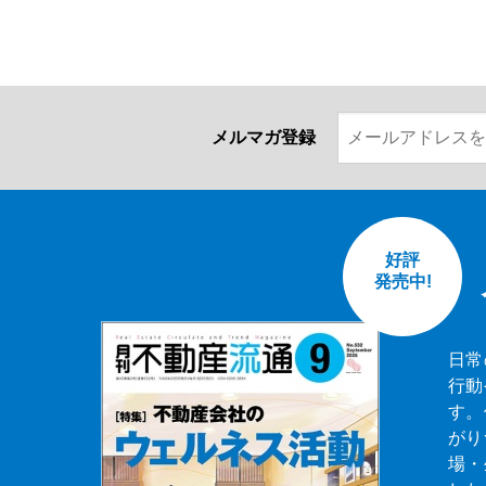
メルマガ登録
好評
発売中!
日常
行動
す。
がり
場・