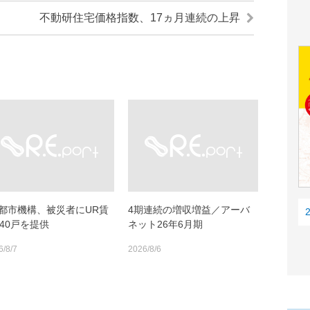
不動研住宅価格指数、17ヵ月連続の上昇
R都市機構、被災者にUR賃
4期連続の増収増益／アーバ
140戸を提供
ネット26年6月期
6/8/7
2026/8/6