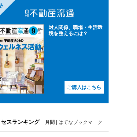
EW
対人関係、職場・生活環
境を整えるには？
ご購入はこちら
クセスランキング
月間
|
はてなブックマーク