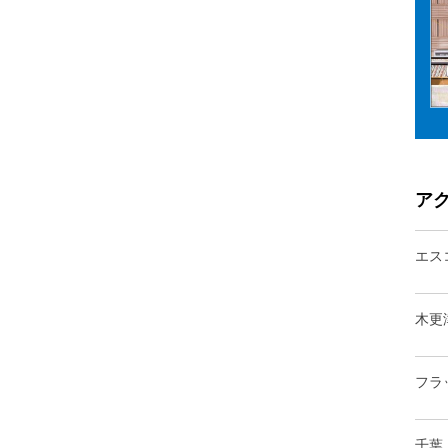
ア
エス
木更
フラ
千葉