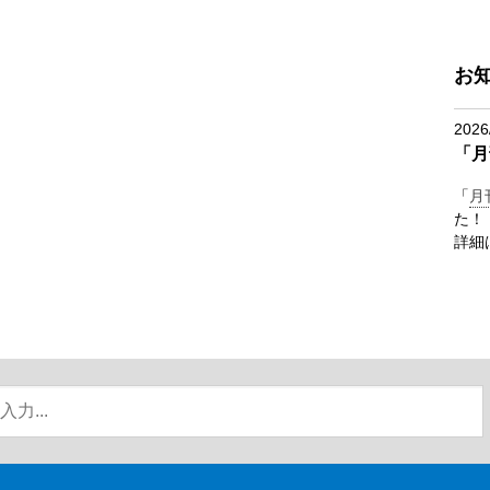
お
2026
「月
「
月
た！
詳細