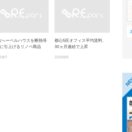
古へーベルハウスを断熱等
都心5区オフィス平均賃料、
6に引上げるリノベ商品
30ヵ月連続で上昇
6/8/7
2026/8/6
N