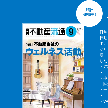
好評
発売中!
日常
行動
す。
がり
場・
した
＜好
・宅
・事
・関
・一
・宅
・W