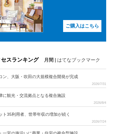
ご購入はこちら
クセスランキング
月間
|
はてなブックマーク
コン、大阪・吹田の大規模複合開発が完成
2026/7/31
津に観光・交流拠点となる複合施設
2026/8/4
ット35利用者、世帯年収の増加が続く
2026/7/24
・一宮の海沿いに商業・住宅の複合型施設