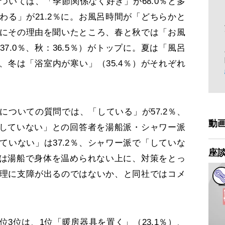
いては、「季節関係なく好き」が68.0％と多
わる」が21.2％に。お風呂時間が「どちらかと
にその理由を聞いたところ、春と秋では「お風
7.0％、秋：36.5％）がトップに。夏は「風呂
）、冬は「浴室内が寒い」（35.4％）がそれぞれ
ついての質問では、「している」が57.2％、
動
。「していない」との回答者を湯船派・シャワー派
ていない」は37.2％、シャワー派で「していな
座
ー派は湯船で身体を温められない上に、対策をとっ
理に支障が出るのではないか、と同社ではコメ
3位は、1位「暖房器具を置く」（23.1％）、