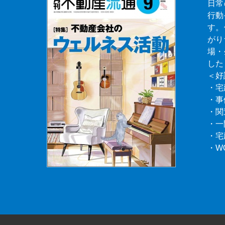
日常
行動
す。
がり
場・
した
＜好
・宅
・事
・関
・一
・宅
・W