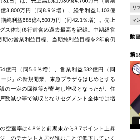
31日）は、売上高1兆1,030億4,700万円（前期
リ
2億3,800万円（同8.9％増）、経常利益1,103億
当期純利益685億4,500万円（同42.1％増）。売上
マ
グス体制移行前含め過去最高を記録。中期経営
動
3月期の営業利益目標、当期純利益目標を2年前倒
第1
4億円（同5.6％増）、営業利益532億円（同
ステージ」の新規開業、東急プラザをはじめとする
設の一定の回復等が寄与し増収となったが、住
戸数減少等で減収となりセグメント全体では増
空室率は4.8％と前期末から3.7ポイント上昇
ジ」のテナント入居が進むことで低下していく