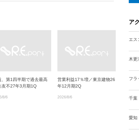
ア
エス
木更
フラ
益、第1四半期で過去最高
営業利益17％増／東京建物26
住友不27年3月期1Q
年12月期2Q
6/8/6
2026/8/6
千葉
愛知