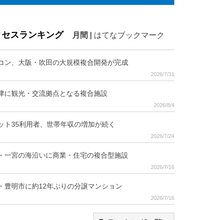
クセスランキング
月間
|
はてなブックマーク
コン、大阪・吹田の大規模複合開発が完成
2026/7/31
津に観光・交流拠点となる複合施設
2026/8/4
ット35利用者、世帯年収の増加が続く
2026/7/24
・一宮の海沿いに商業・住宅の複合型施設
2026/7/16
・豊明市に約12年ぶりの分譲マンション
2026/7/16