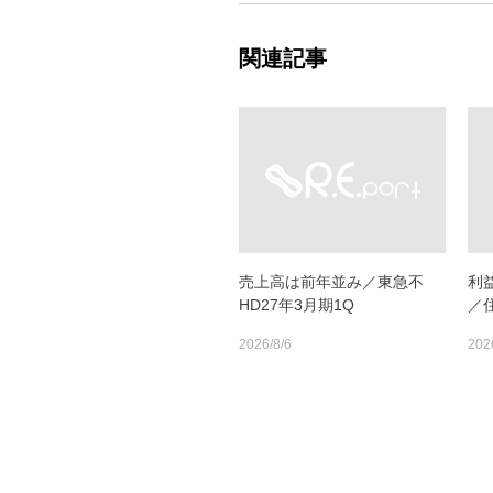
関連記事
売上高は前年並み／東急不
利
HD27年3月期1Q
／
2026/8/6
202