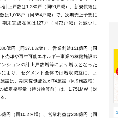
計上戸数は1,280戸（同90戸減）。新規供給は
戸数は1,008戸（同554戸減）で、次期売上予想に
。期末完成在庫は127戸（同73戸減）と減少し
0億円（同37.1％増）、営業利益151億円（同
セット売却や再生可能エネルギー事業の稼働施設の
マンションの計上戸数増等により増収となった
等により、セグメント全体では増収減益に。ま
施設は、期末稼働施設が74施設（同9施設増）
総定格容量（持分換算前）は、1,751MW（対
なる。
億円（同10.2％増）、営業利益は228億円（同