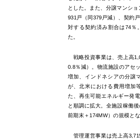
とした。また、分譲マンション
931戸（同379戸減）、契約
対する契約済み割合は74％
た。
戦略投資事業は、売上高1,08
0.8％減）。物流施設のア
増加、インドネシアの分譲
が、北米における費用増加
た、再生可能エネルギー発電
と順調に拡大。全施設稼働後の
前期末＋174MW）の規模と
管理運営事業は売上高3,715