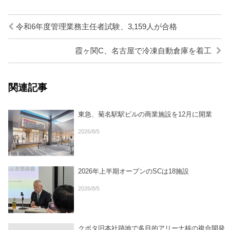
令和6年度管理業務主任者試験、3,159人が合格
霞ヶ関C、名古屋で冷凍自動倉庫を着工
関連記事
東急、菊名駅駅ビルの商業施設を12月に開業
2026/8/5
2026年上半期オープンのSCは18施設
2026/8/5
クボタ旧本社跡地で多目的アリーナ核の複合開発