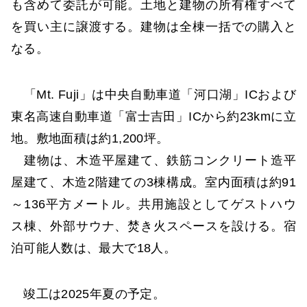
も含めて委託が可能。土地と建物の所有権すべて
を買い主に譲渡する。建物は全棟一括での購入と
なる。
「Mt. Fuji」は中央自動車道「河口湖」ICおよび
東名高速自動車道「富士吉田」ICから約23kmに立
地。敷地面積は約1,200坪。
建物は、木造平屋建て、鉄筋コンクリート造平
屋建て、木造2階建ての3棟構成。室内面積は約91
～136平方メートル。共用施設としてゲストハウ
ス棟、外部サウナ、焚き火スペースを設ける。宿
泊可能人数は、最大で18人。
竣工は2025年夏の予定。