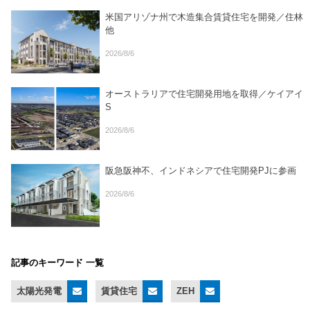
米国アリゾナ州で木造集合賃貸住宅を開発／住林
他
2026/8/6
オーストラリアで住宅開発用地を取得／ケイアイ
S
2026/8/6
阪急阪神不、インドネシアで住宅開発PJに参画
2026/8/6
記事のキーワード 一覧
太陽光発電
賃貸住宅
ZEH