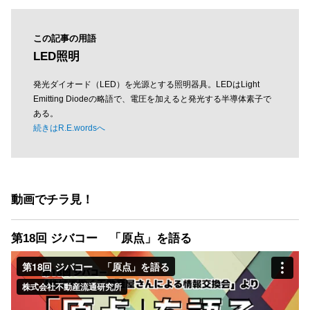
この記事の用語
LED照明
発光ダイオード（LED）を光源とする照明器具。LEDはLight
Emitting Diodeの略語で、電圧を加えると発光する半導体素子で
ある。
続きはR.E.wordsへ
動画でチラ見！
第18回 ジバコー 「原点」を語る