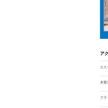
ア
エス
木更
フラ