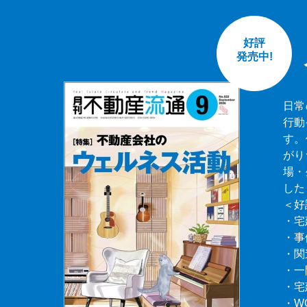
好評
発売中!
日常
行動
す。
がり
場・
した
＜好
・宅
・事
・関
・一
・宅
・W