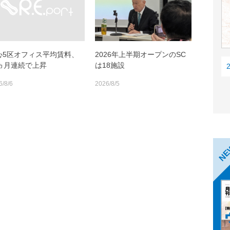
心5区オフィス平均賃料、
2026年上半期オープンのSC
0ヵ月連続で上昇
は18施設
6/8/6
2026/8/5
N