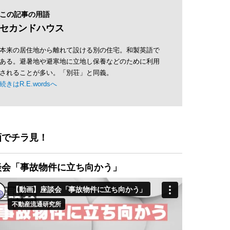
この記事の用語
セカンドハウス
本来の居住地から離れて設ける別の住宅。和製英語で
ある。避暑地や避寒地に立地し保養などのために利用
されることが多い。「別荘」と同義。
続きはR.E.wordsへ
画でチラ見！
談会「事故物件に立ち向かう」