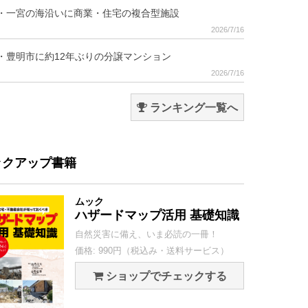
・一宮の海沿いに商業・住宅の複合型施設
2026/7/16
・豊明市に約12年ぶりの分譲マンション
2026/7/16
ランキング一覧へ
ックアップ書籍
ムック
ハザードマップ活用 基礎知識
自然災害に備え、いま必読の一冊！
価格: 990円（税込み・送料サービス）
ショップでチェックする