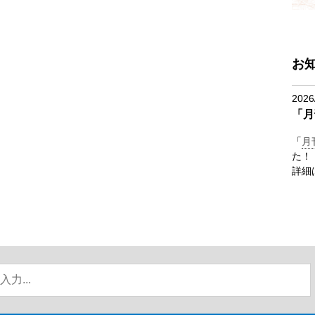
お
2026
「月
「
月
た！
詳細