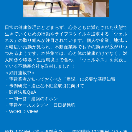
日常の健康管理にとどまらず、心身ともに満たされた状態で
生きていくための行動やライフスタイルを追求する「ウェル
ネス」の取り組みが注目されています。個人や企業、地域…
と幅広い活動が見られ、不動産業界でもその動きが広がりつ
つあるようです。本特集では、心と体の健康だけでなく、対
人関係や職場・生活環境まで含め、「ウェルネス」を実践し
ている不動産会社を取材しました！
＜好評連載中＞
・宅建業者が知っておくべき「重説」に必要な基礎知識
・事例研究・適正な不動産取引に向けて
・関連法規Q&A
・一問一答！建築のキホン
・宅建ケーススタディ 日日是勉強
・WORLD VIEW
価格 1,045円（税・送料込み） 年間購読 10,266円（税・送