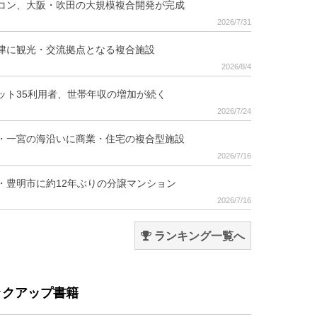
コン、大阪・吹田の大規模複合開発が完成
2026/7/31
津に観光・交流拠点となる複合施設
2026/8/4
ット35利用者、世帯年収の増加が続く
2026/7/24
・一宮の海沿いに商業・住宅の複合型施設
2026/7/16
・豊明市に約12年ぶりの分譲マンション
2026/7/16
ランキング一覧へ
ックアップ書籍