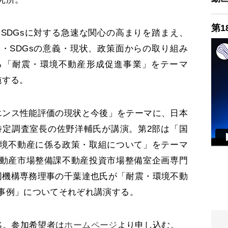
第1
SDGsに対する急速な関心の高まりを踏まえ、
資・SDGsの意義・現状、政策面からの取り組み
る「耐震・環境不動産形成促進事業」をテーマ
施する。
ンス性能評価の現状と今後」をテーマに、日本
特定調査室長の佐野洋輔氏が講演。第2部は「国
境不動産に係る政策・取組について」をテーマ
動産市場整備課不動産投資市場整備室企画専門
同機構専務理事の千葉達也氏が「耐震・環境不動
事例」についてそれぞれ講演する。
名。参加希望者は
ホームページ
より申し込む。