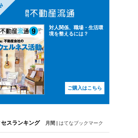
EW
対人関係、職場・生活環
境を整えるには？
ご購入はこちら
クセスランキング
月間
|
はてなブックマーク