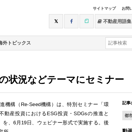
サイトマップ
お問
不動産用語集
海外トピックス
資の状況などテーマにセミナー
記事
機構（Re-Seed機構）は、特別セミナー「環
不動産投資におけるESG投資・SDGsの推進と
都
て」を、6月19日、ウェビナー形式で実施する。後
動
究所。