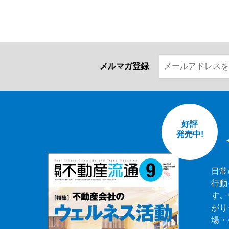
メルマガ登録
好評
発売中!
日常
行動
す。
がり
場・