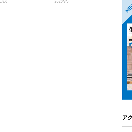
6/8/6
2026/8/5
N
ア