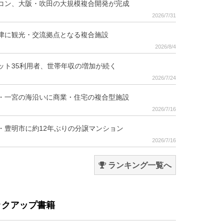
コン、大阪・吹田の大規模複合開発が完成
2026/7/31
津に観光・交流拠点となる複合施設
2026/8/4
ット35利用者、世帯年収の増加が続く
2026/7/24
・一宮の海沿いに商業・住宅の複合型施設
2026/7/16
・豊明市に約12年ぶりの分譲マンション
2026/7/16
ランキング一覧へ
ックアップ書籍