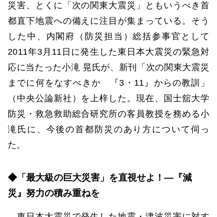
災害、とくに「次の関東大震災」ともいうべき首
都直下地震への備えに注目が集まっている。そう
した中、内閣府（防災担当）総括参事官として
2011年3月11日に発生した東日本大震災の緊急対
応に当たった小滝 晃氏が、新刊「次の関東大震災
までに何をなすべきか 『3・11』からの教訓」
（中央公論新社）を上梓した。現在、国士舘大学
防災・救急救助総合研究所の客員教授を務める小
滝氏に、今後の首都防災のあり方について伺っ
た。
◆「最大級の巨大災害」を直視せよ！―『減
災』努力の積み重ねを
東日本大震災で発生した地震・津波災害に対す