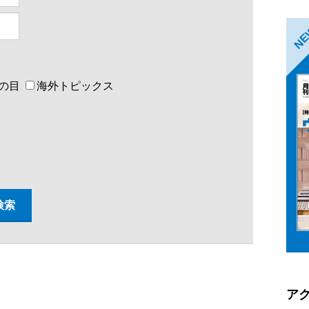
N
の目
海外トピックス
ア