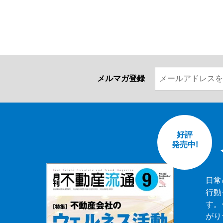
メルマガ登録
好評
発売中!
日常
行動
す。
がり