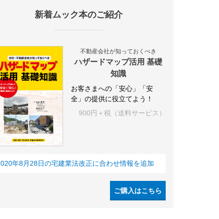
新着ムック本のご紹介
設
アパート
建築
マンション
インテリア
エネルギー
新
不動産会社が知っておくべき
ハザードマップ活用 基礎
知識
お客さまへの「安心」「安
全」の提供に役立てよう！
900円＋税（送料サービス）
2020年8月28日の宅建業法改正に合わせ情報を追加
ご購入はこちら