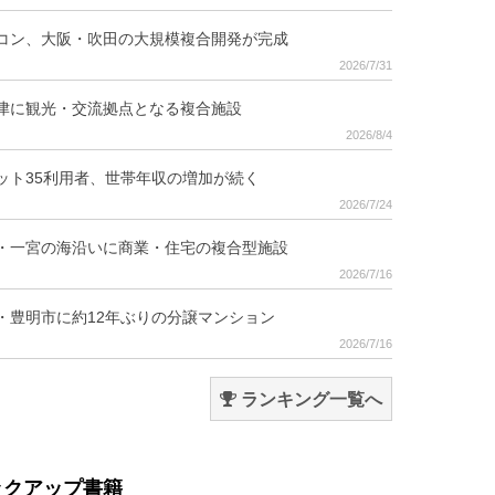
コン、大阪・吹田の大規模複合開発が完成
2026/7/31
津に観光・交流拠点となる複合施設
2026/8/4
ット35利用者、世帯年収の増加が続く
2026/7/24
・一宮の海沿いに商業・住宅の複合型施設
2026/7/16
・豊明市に約12年ぶりの分譲マンション
2026/7/16
ランキング一覧へ
ックアップ書籍