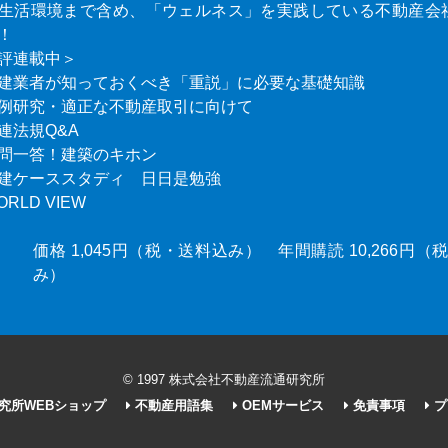
生活環境まで含め、「ウェルネス」を実践している不動産会
！
評連載中＞
建業者が知っておくべき「重説」に必要な基礎知識
例研究・適正な不動産取引に向けて
連法規Q&A
問一答！建築のキホン
建ケーススタディ 日日是勉強
ORLD VIEW
価格 1,045円（税・送料込み） 年間購読 10,266円
み）
© 1997 株式会社不動産流通研究所
究所WEBショップ
不動産用語集
OEMサービス
免責事項
プ