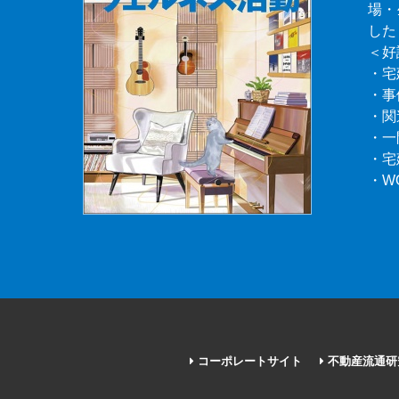
場・
した
＜好
・宅
・事
・関
・一
・宅
・W
コーポレートサイト
不動産流通研