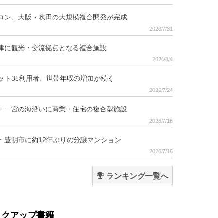
コン、大阪・吹田の大規模複合開発が完成
2026/7/31
津に観光・交流拠点となる複合施設
2026/8/4
ット35利用者、世帯年収の増加が続く
2026/7/24
・一宮の海沿いに商業・住宅の複合型施設
2026/7/16
・豊明市に約12年ぶりの分譲マンション
2026/7/16
ランキング一覧へ
ックアップ書籍