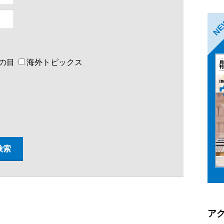
N
の目
海外トピックス
ア