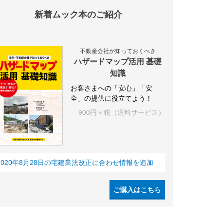
新着ムック本のご紹介
設
アパート
建築
マンション
インテリア
エネルギー
新
不動産会社が知っておくべき
ハザードマップ活用 基礎
知識
お客さまへの「安心」「安
全」の提供に役立てよう！
900円＋税（送料サービス）
2020年8月28日の宅建業法改正に合わせ情報を追加
ご購入はこちら