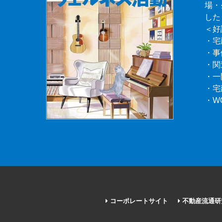
場・
した
＜好
・宅
・事
・関
・一
・宅
・W
コーポレートサイト
不動産流通研