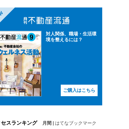
EW
対人関係、職場・生活環
境を整えるには？
ご購入はこちら
クセスランキング
月間
|
はてなブックマーク