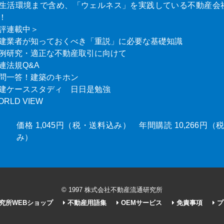
生活環境まで含め、「ウェルネス」を実践している不動産会
！
評連載中＞
建業者が知っておくべき「重説」に必要な基礎知識
例研究・適正な不動産取引に向けて
連法規Q&A
問一答！建築のキホン
建ケーススタディ 日日是勉強
ORLD VIEW
価格 1,045円（税・送料込み） 年間購読 10,266円
み）
© 1997 株式会社不動産流通研究所
究所WEBショップ
不動産用語集
OEMサービス
免責事項
プ