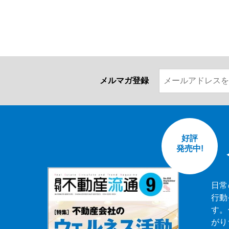
メルマガ登録
好評
発売中!
日常
行動
す。
がり