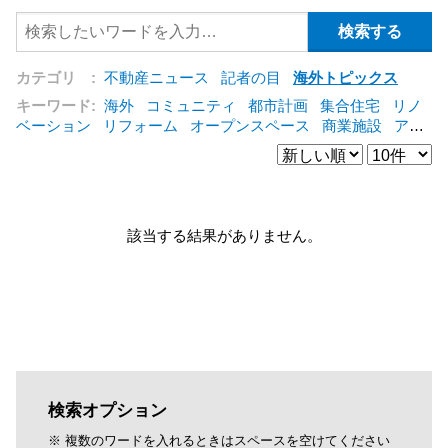
カテゴリ :
不動産ニュース
記者の目
海外トピックス
キーワード:
海外
コミュニティ
都市計画
集合住宅
リノ
ベーション
リフォーム
オープンスペース
商業施設
アパ
ート
建築
マンション
インテリア
エネルギー
新型コロ
ナ対応
エクステリア
区分建物
コンバージョン
都市再生
公営住宅
IT
[+]
該当する結果がありません。
検索オプション
※ 複数のワードを入れるときはスペースを空けてください