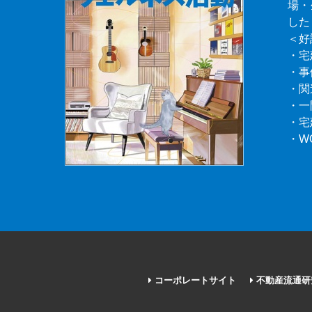
場・
した
＜好
・宅
・事
・関
・一
・宅
・W
コーポレートサイト
不動産流通研