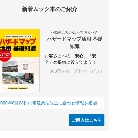
新着ムック本のご紹介
IY
空き家
IT
集合住宅
管理会社
シェアリングエコノミー
不動産会社が知っておくべき
ハザードマップ活用 基礎
知識
お客さまへの「安心」「安
全」の提供に役立てよう！
900円＋税（送料サービス）
2020年8月28日の宅建業法改正に合わせ情報を追加
ご購入はこちら