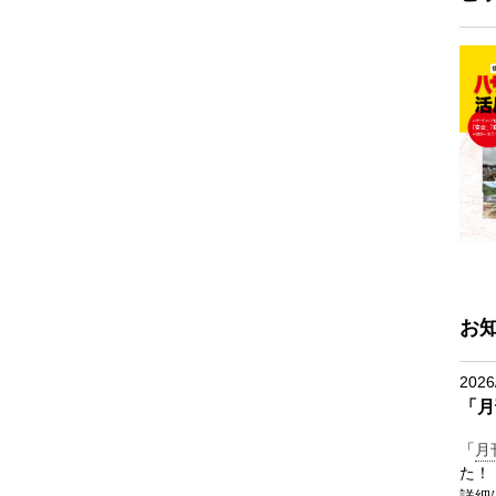
お
2026
「月
「
月
た！
詳細