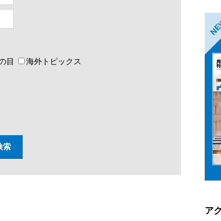
N
の目
海外トピックス
ア