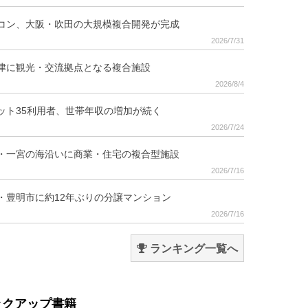
コン、大阪・吹田の大規模複合開発が完成
2026/7/31
津に観光・交流拠点となる複合施設
2026/8/4
ット35利用者、世帯年収の増加が続く
2026/7/24
・一宮の海沿いに商業・住宅の複合型施設
2026/7/16
・豊明市に約12年ぶりの分譲マンション
2026/7/16
ランキング一覧へ
ックアップ書籍