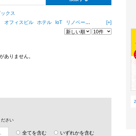
ピックス
ィ
オフィスビル
ホテル
IoT
リノベーション
リフォーム
[+]
D
がありません。
ください
全てを含む
いずれかを含む