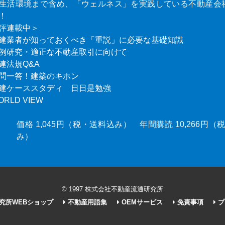
生活環境まで含め、「ウェルネス」を実践している不動産会
！
評連載中＞
建業者が知っておくべき「重説」に必要な基礎知識
例研究・適正な不動産取引に向けて
連法規Q&A
問一答！建築のキホン
建ケーススタディ 日日是勉強
ORLD VIEW
価格 1,045円（税・送料込み） 年間購読 10,266円
み）
© 1997 株式会社不動産流通研究所
究所WEBショップ
不動産用語集
OEMサービス
免責事項
プ