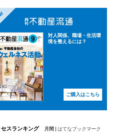
EW
対人関係、職場・生活環
境を整えるには？
ご購入はこちら
クセスランキング
月間
|
はてなブックマーク