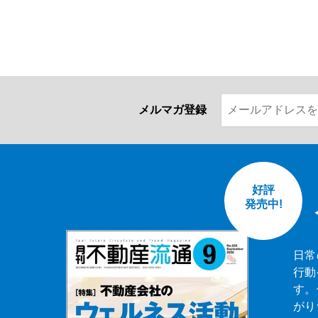
メルマガ登録
好評
発売中!
日常
行動
す。
がり